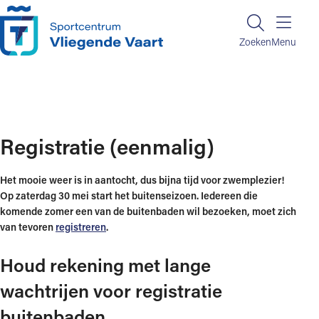
Ga naar de inhoud
Zoeken
Zoeken
Menu
Home
Buitenbaden
Registratie (eenmalig)
Registratie (eenmalig)
Het mooie weer is in aantocht, dus bijna tijd voor zwemplezier!
Op zaterdag 30 mei start het buitenseizoen. Iedereen die
komende zomer een van de buitenbaden wil bezoeken, moet zich
van tevoren
registreren
.
Houd rekening met lange
wachtrijen voor registratie
buitenbaden