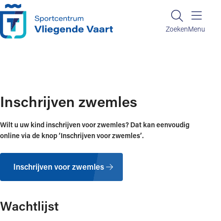
Ga naar de inhoud
Zoeken
Zoeken
Menu
Home
Zwemlessen
Inschrijven zwemles
Inschrijven zwemles
Wilt u uw kind inschrijven voor zwemles? Dat kan eenvoudig
online via de knop
‘Inschrijven voor zwemles’
.
Inschrijven voor zwemles
Wachtlijst