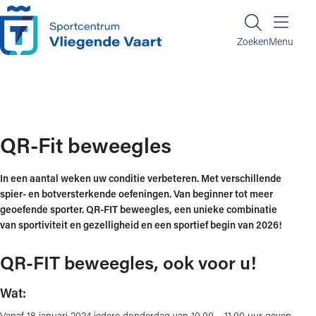
Ga naar de inhoud
Zoeken
Zoeken
Menu
Home
QR-Fit beweegles
QR-Fit beweegles
In een aantal weken uw conditie verbeteren. Met verschillende
spier- en botversterkende oefeningen. Van beginner tot meer
geoefende sporter. QR-FIT beweegles, een unieke combinatie
van sportiviteit en gezelligheid en een sportief begin van 2026!
QR-FIT beweegles, ook voor u!
Wat:
Vanaf 18 januari 2024 iedere donderdag van 10.00 – 11.00 uur geven