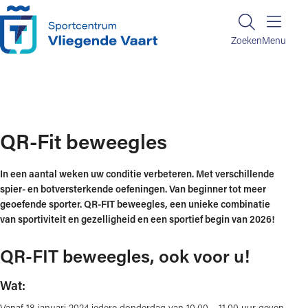
Ga naar de inhoud
Zoeken
Zoeken
Menu
Home
QR-Fit beweegles
QR-Fit beweegles
In een aantal weken uw conditie verbeteren. Met verschillende
spier- en botversterkende oefeningen. Van beginner tot meer
geoefende sporter. QR-FIT beweegles, een unieke combinatie
van sportiviteit en gezelligheid en een sportief begin van 2026!
QR-FIT beweegles, ook voor u!
Wat:
Vanaf 18 januari 2024 iedere donderdag van 10.00 – 11.00 uur geven