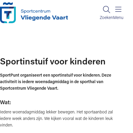
Ga naar de inhoud
Zoeken
Zoeken
Menu
Home
Sportinstuif voor kinderen
Sportinstuif voor kinderen
SportPunt organiseert een sportinstuif voor kinderen. Deze
activiteit is iedere woensdagmiddag in de sporthal van
Sportcentrum Vliegende Vaart.
Wat:
Iedere woensdagmiddag lekker bewegen. Het sportaanbod zal
iedere week anders zijn. We kijken vooral wat de kinderen leuk
vinden.