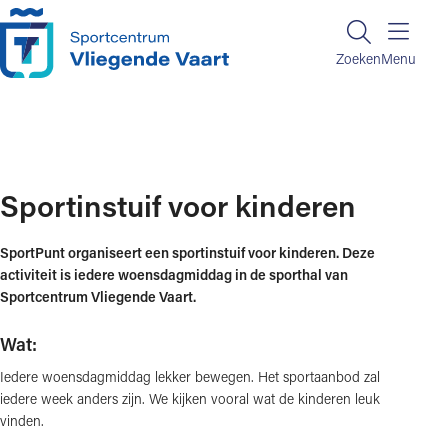
Ga naar de inhoud
Zoeken
Zoeken
Menu
Home
Sportinstuif voor kinderen
Sportinstuif voor kinderen
SportPunt organiseert een sportinstuif voor kinderen. Deze
activiteit is iedere woensdagmiddag in de sporthal van
Sportcentrum Vliegende Vaart.
Wat:
Iedere woensdagmiddag lekker bewegen. Het sportaanbod zal
iedere week anders zijn. We kijken vooral wat de kinderen leuk
vinden.