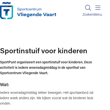
Ga naar de inhoud
Zoeken
Zoeken
Menu
Home
Sportinstuif voor kinderen
Sportinstuif voor kinderen
SportPunt organiseert een sportinstuif voor kinderen. Deze
activiteit is iedere woensdagmiddag in de sporthal van
Sportcentrum Vliegende Vaart.
Wat:
Iedere woensdagmiddag lekker bewegen. Het sportaanbod zal
iedere week anders zijn. We kijken vooral wat de kinderen leuk
vinden.